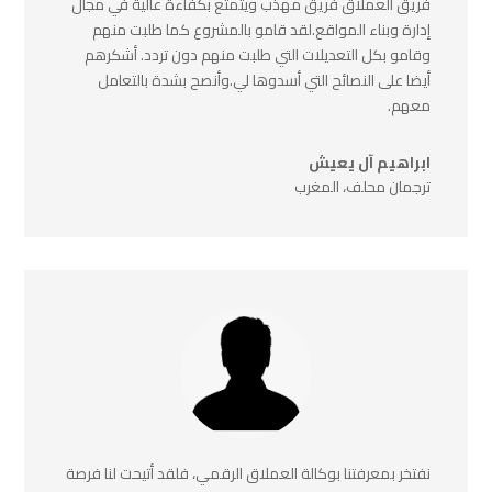
فريق العملاق فريق مهذب ويتمتع بكفاءة عالية في مجال
إدارة وبناء المواقع.لقد قامو بالمشروع كما طلبت منهم
وقامو بكل التعديلات التي طلبت منهم دون تردد. أشكرهم
أيضا على النصائح التي أسدوها لي.وأنصح بشدة بالتعامل
معهم.
ابراهيم آل يعيش
ترجمان محلف، المغرب
نفتخر بمعرفتنا بوكالة العملاق الرقمي، فلقد أتيحت لنا فرصة