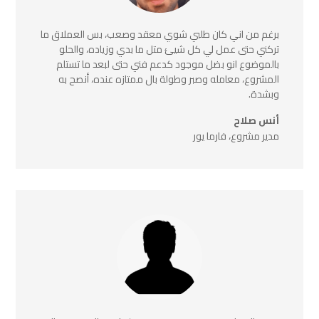
برغم من اني كان طلبي شوي معقد وصعب، بس العملاق ما
تركني حتى عمل لي كل شيئ متل ما بدي وزياده، والحلو
بالموضوع انو بضل موجود كدعم فني حتى لبعد ما تستلم
المشروع، معامله وصبر وطولة بال ممتازه عنده، أنصح به
وبشدة.
أنس صلاح
مدير مشروع، فارما يور